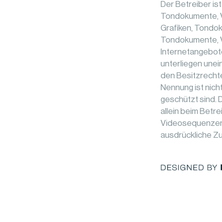
Der Betreiber is
Tondokumente, V
Grafiken, Tondok
Tondokumente, V
Internetangebot
unterliegen une
den Besitzrechte
Nennung ist nich
geschützt sind. D
allein beim Betr
Videosequenzen 
ausdrückliche Zu