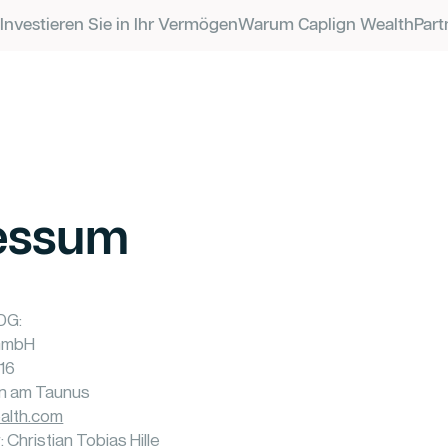
Investieren Sie in Ihr Vermögen
Warum Caplign Wealth
Part
essum
DG:
 GmbH
 16
n am Taunus
alth.com
 Christian Tobias Hille