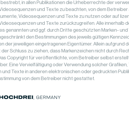
t bestrebt, in allen Publikationen die Urheberrechte der verw
ideosequenzen und Texte zu beachten, von dem Betreiber s
umente, Videosequenzen und Texte zu nutzen oder auf lizenz
ideosequenzen und Texte zurückzugreifen. Alle innerhalb 
es genannten und ggf. durch Dritte geschützten Marken- un
ingeschränkt den Bestimmungen des jeweils gültigen Kennze
n der jeweiligen eingetragenen Eigentümer. Allein aufgrund 
t der Schluss zu ziehen, dass Markenzeichen nicht durch Rech
as Copyright für veröffentlichte, vom Betreiber selbst erstell
eiber. Eine Vervielfältigung oder Verwendung solcher Grafike
und Texte in anderen elektronischen oder gedruckten Publik
stimmung von dem Betreiber nicht gestattet.