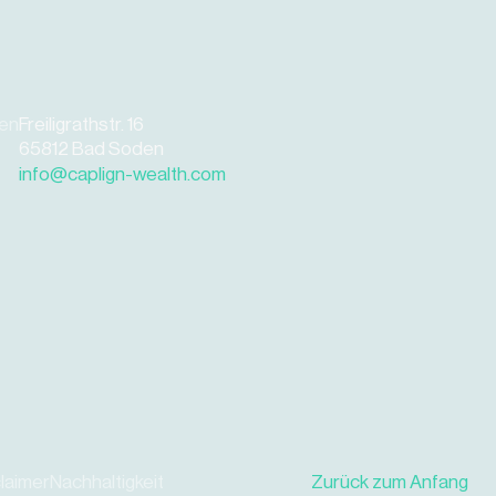
gen
Freiligrathstr. 16
65812 Bad Soden
info@caplign-wealth.com
laimer
Nachhaltigkeit
Zurück zum Anfang