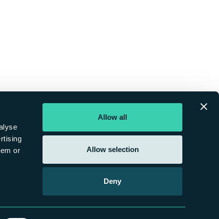
Allow all
alyse
rtising
Allow selection
hem or
Deny