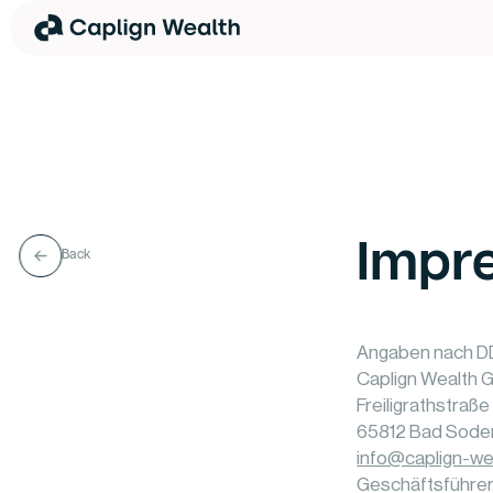
Impr
Back
Angaben nach D
Caplign Wealth
Freiligrathstraße
65812 Bad Sode
info@caplign-we
Geschäftsführer: