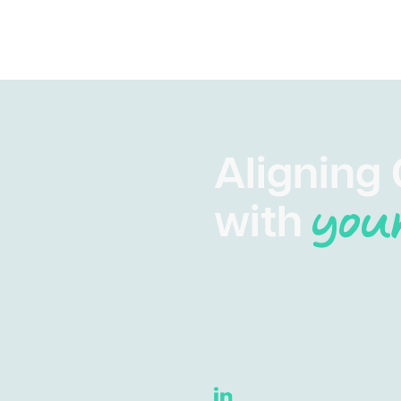
Aligning 
with
you