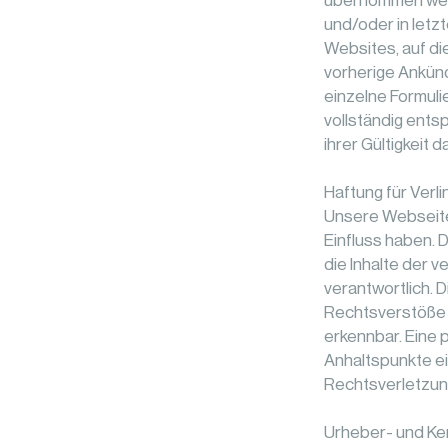
übernommen werde
und/oder in letzt
Websites, auf di
vorherige Ankünd
einzelne Formuli
vollständig ents
ihrer Gültigkeit 
Haftung für Verl
Unsere Webseite 
Einfluss haben. 
die Inhalte der v
verantwortlich. 
Rechtsverstöße ü
erkennbar. Eine 
Anhaltspunkte e
Rechtsverletzun
Urheber- und Ke