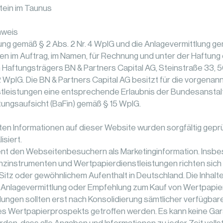
tein im Taunus
nweis
ng gemäß § 2 Abs. 2 Nr. 4 WpIG und die Anlagevermittlung ge
gen im Auftrag, im Namen, für Rechnung und unter der Haftung
 Haftungsträgers BN & Partners Capital AG, Steinstraße 33, 5
 WpIG. Die BN & Partners Capital AG besitzt für die vorgenan
tleistungen eine entsprechende Erlaubnis der Bundesanstalt
tungsaufsicht (BaFin) gemäß § 15 WpIG.
lten Informationen auf dieser Website wurden sorgfältig gep
isiert.
ent den Webseitenbesuchern als Marketinginformation. Insb
zinstrumenten und Wertpapierdienstleistungen richten sich 
Sitz oder gewöhnlichem Aufenthalt in Deutschland. Die Inhalte
 Anlagevermittlung oder Empfehlung zum Kauf von Wertpapier
ngen sollten erst nach Konsolidierung sämtlicher verfügbare
s Wertpapierprospekts getroffen werden. Es kann keine Gar