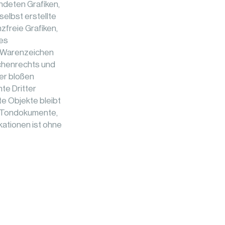
endeten Grafiken,
elbst erstellte
freie Grafiken,
des
d Warenzeichen
ichenrechts und
der bloßen
te Dritter
te Objekte bleibt
n, Tondokumente,
ationen ist ohne