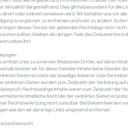
n, dass alle Angaben und Informationen zu jeder Zeit vollstä
er Aktualität dargestellt sind. Dies gilt insbesondere für alle 
e direkt oder indirekt verwiesen wird. Wir behalten uns vor al
igung zu ergänzen, zu entfernen und/oder zu ändern. Sofern
erungen dieses Textes der geltenden Rechtslage nicht, nicht
prechen sollten, bleiben die übrigen Teile des Dokumentes in i
davon unberührt.
inkungen
enthält Links zu externen Webseiten Dritter, auf deren Inhalt
Deshalb können wir für diese fremden Inhalte keine Gewähr ü
erlinkten Seiten ist stets der jeweilige Anbieter oder Betreibe
Die verlinkten Seiten wurden zum Zeitpunkt der Verlinkung auf
berprüft. Rechtswidrige Inhalte waren zum Zeitpunkt der Ver
permanente inhaltliche Kontrolle der verlinkten Seiten ist jed
iner Rechtsverletzung nicht zumutbar. Bei Bekanntwerden vo
gen werden wir derartige Links umgehend entfernen.
nnzeichenrecht