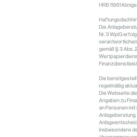
HRB 11961 Königs
Haftungsdachhi
Die Anlageberatu
Nr. 3 WpIG erfol
verantwortlichen
gemäß § 3 Abs. 2
Wertpapierdiens
Finanzdienstleis
Die bereitgestel
regelmäßig aktual
Die Webseite di
Angaben zu Finan
an Personen mit 
Anlageberatung,
Anlageentscheidu
insbesondere de