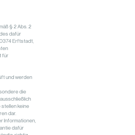
mäß § 2 Abs. 2
 des dafür
0374 Erftstadt,
nten
 für
rüft und werden
esondere die
ausschließlich
 stellen keine
en dar.
r Informationen,
antie dafür