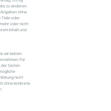
ndig, richtig
Links zu anderen
le Angaben ohne
 Teile oder
 mehr oder nicht
hrem Inhalt und
e wir keinen
bernehmen. Für
r der Seiten
 mögliche
linkung nicht
och ohne konkrete
n